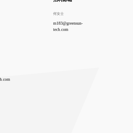
何女士
m183@greensun-
tech.com
ch.com