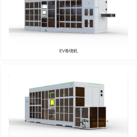
EV卷绕机
查看详情