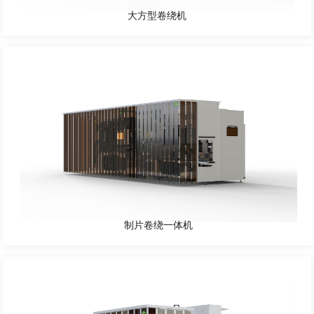
大方型卷绕机
查看详情
制片卷绕一体机
查看详情