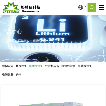
产品中心
首页
>
产品中心
>
卷绕机设备
模切设备
叠片设备
卷绕机设备
注液机设备
物流线设备
组装线设备
电源设备
软件