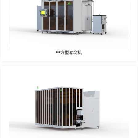
中方型卷绕机
查看详情